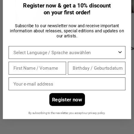
Register now & get a 10% discount
on your first order!
Subscribe to our newsletter now and receive important
information about releases, special editions and updates on
our artists.
Oehl - lieben wir - Vinyl
Oehl - lieb
Sprache
Angebot
Angebot
25,00 €
15,00 €
Register now
By subscribing to the newsletter, you accept our privacy policy.