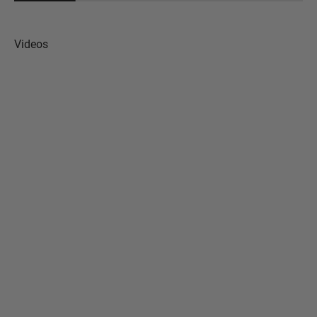
Videos
Auf YouTube ansehen
Auf YouTube ansehen