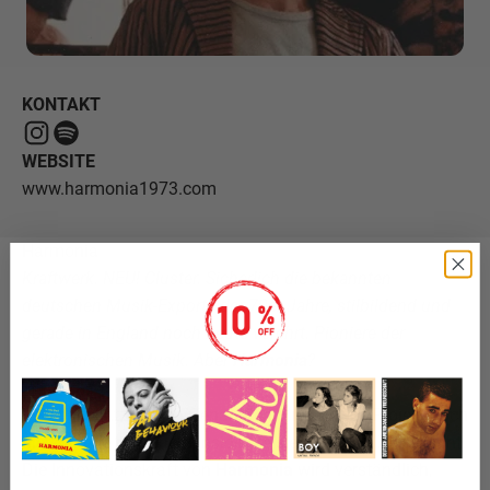
KONTAKT
WEBSITE
www.harmonia1973.com
Harmonia
Kraftwerk. NEU! Cluster. Sicherlich die bekannten
deutschen Musik-Exporte der 70er Jahre, stilbildend und
gerade in England noch heute verehrt. Pioniere der
elektronischen Musik. Aber
Harmonia
?
Im Gegensatz zu den Genannten blieb dieses Projekt auch
hierzulande nur einem Insiderkreis ein Begriff. Zu Unrecht.
Die Innovationskraft von
Harmonia
wird verständlich,