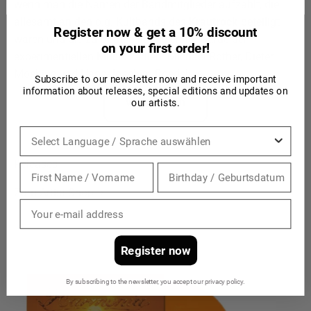
wenn man die Namen der Bandmitglieder aufzählt, die
allesamt an den o.g. Kultbands des
Krautrock
beteiligt
Register now & get a 10% discount
waren und die zu Deutschlands erster Garde der
on your first order!
experimentiellen Musik zählen: Michael Rother, Dieter
Moebius und Hans-Joachim Roedelius.
Subscribe to our newsletter now and receive important
information about releases, special editions and updates on
Weiterlesen
our artists.
Sprache
Zum Artist-Shop
Register now
By subscribing to the newsletter, you accept our privacy policy.