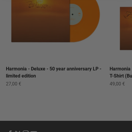
Harmonia - Deluxe - 50 year anniversary LP -
Harmonia -
limited edition
T-Shirt (B
Angebot
Angebot
27,00 €
49,00 €