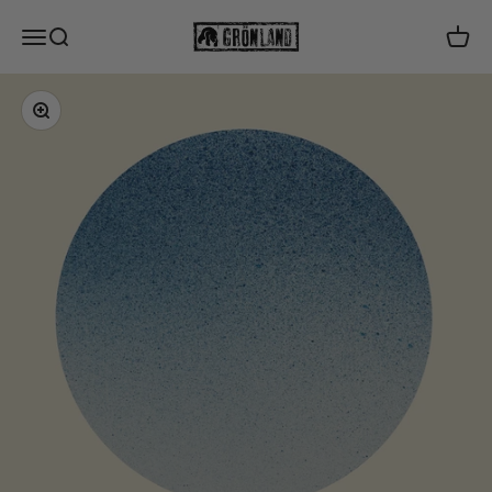
Zum Inhalt springen
Grönland Records
Navigationsmenü öffnen
Suche öffnen
Waren
Bild vergrößern