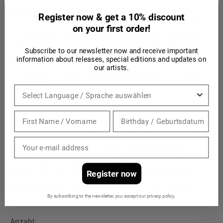
neuen Song für dessen Kino Film ‚Das Kalte Herz’ zu
Register now & get a 10% discount
Verfügung und wurde durch den Film für einen weiteren
on your first order!
Song inspiriert. Ein ungewohnt prägnantes Schlagzeug
bildet die Grundlage von ‚Bis ans Ende der Hölle,. Die
Subscribe to our newsletter now and receive important
information about releases, special editions and updates on
melodischen Streicher untermalen stimmungsvoll den
our artists.
Gesang und transportieren den berührenden Text direkt
zum Hörer.
Sprache
Der Song ‚Das kalte Herz’ ist durch die Inspiration des
Filmes entstanden und nimmt die Vorlage des Filmes als
direkte Lautmalerische Grundlage. Das Format der 12“ LP
ist das ideale Medium um diese zwei besonderen Songs
zur Geltung zu bringen. Ermöglicht es doch den Zuhörer
sich auf eine entschleunigte Art und Weise der Musik zu
Register now
nähern und diese regelrecht behutsam zu genießen.
By subscribing to the newsletter, you accept our privacy policy.
Anzahl: