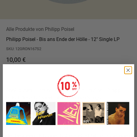
Alle Produkte von Philipp Poisel
Philipp Poisel - Bis ans Ende der Hölle - 12" Single LP
SKU: 12GRON167S2
Angebot
10,00 €
inkl. MwSt.
Analog zum Filmstart von ‚Das kalte Herz’ hat Philipp
Poisel diese 12“ Vinyl mit zwei neuen Songs
veröffentlicht.
Die 12“ LP bietet auf Seite A den Song ‚Bis ans Ende der
Hölle’, auf Seite B ‚Das kalte Herz’. Auf Anfrage
des Regisseur Johannes Naber stellte Philipp Poisel einen