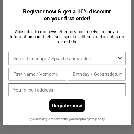
Tretboot
Register now & get a 10% discount
In Deiner Kleinen Welt
on your first order!
Wolke 4
Subscribe to our newsletter now and receive important
Mein Ritual
information about releases, special editions and updates on
our artists.
2:33
Bevor Du Gehst
Sprache
Verlier Mit Stil
Rausch
Blinder Passagier
Register now
Ausführung:
CD
CD
Deluxe CD
LP
By subscribing to the newsletter, you accept our privacy policy.