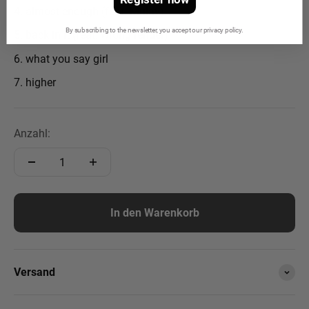
almost enough (feat. Mulay)
By subscribing to the newsletter, you accept our privacy policy.
back in it (feat. wrong render)
what you say girl
higher
Anzahl:
In den Warenkorb
Versand