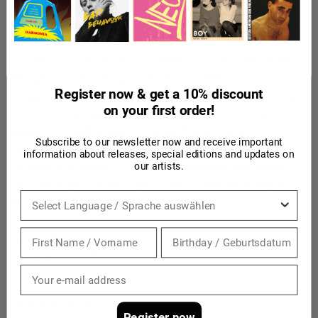
Nachtschwärmer*innen. Sieben Akte zwischen
stampfenden Bässen, harmonischen Hitmelodien und
zerhackten Vocals, die sich wie ein Rezept zum
Unglücklichsein anfühlen – und doch so mitreißend sind.
Die EP pendelt zwischen 130 und 160 BPM, zwischen
Register now & get a 10% discount
Breakbeat, Pop und Electronica, zwischen Fatalismus und
on your first order!
schwereloser Club-Nacht. Mal erhaben, mal verworren,
immer Josi-Miller-typisch: mit analogen Synths,
Subscribe to our newsletter now and receive important
kraftvollen Drums und Gesangswolken, die wie
information about releases, special editions and updates on
Instrumente eingesetzt werden. Experimenteller, derber,
our artists.
detailverliebter als ihr Debüt – und doch unverkennbar
Sprache
ihre Handschrift.
Tracklist:
1984 (feat. Cile)
runaway
do it for the plot (feat. Mulay)
Register now